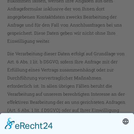
zukommen lassen, werden Ihre Angaben aus dem
Anfrageformular inklusive der von Ihnen dort
angegebenen Kontaktdaten zwecks Bearbeitung der
Anfrage und für den Fall von Anschlussfragen bei uns
gespeichert. Diese Daten geben wir nicht ohne Ihre
Einwilligung weiter.
Die Verarbeitung dieser Daten erfolgt auf Grundlage von
Art. 6 Abs. 1 lit. b DSGVO, sofern Ihre Anfrage mit der
Erfüllung eines Vertrags zusammenhängt oder zur
Durchführung vorvertraglicher Maßnahmen
erforderlich ist. In allen übrigen Fällen beruht die
Verarbeitung auf unserem berechtigten Interesse an der
effektiven Bearbeitung der an uns gerichteten Anfragen
(Art. 6 Abs. 1 lit. f DSGVO) oder auf Ihrer Einwilligung
(Art. 6 Abs. 1 lit. a DSGVO) sofern diese abgefragt wurde;
die Einwilligung ist jederzeit widerrufbar.