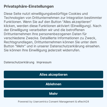
Die von Ihnen im Kontaktformular eingegebenen Daten
verbleiben bei uns, bis Sie uns zur Löschung auffordern,
Ihre Einwilligung zur Speicherung widerrufen oder der
Zweck für die Datenspeicherung entfällt (z. B. nach
abgeschlossener Bearbeitung Ihrer Anfrage). Zwingende
gesetzliche Bestimmungen – insbesondere
Aufbewahrungsfristen – bleiben unberührt.
Anfrage per E-Mail, Telefon oder Telefax
Wenn Sie uns per E-Mail, Telefon oder Telefax
kontaktieren, wird Ihre Anfrage inklusive aller daraus
hervorgehenden personenbezogenen Daten (Name,
Anfrage) zum Zwecke der Bearbeitung Ihres Anliegens
bei uns gespeichert und verarbeitet. Diese Daten geben
wir nicht ohne Ihre Einwilligung weiter.
Die Verarbeitung dieser Daten erfolgt auf Grundlage von