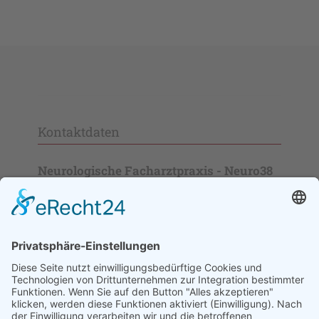
Kontaktdaten
Neurologische Facharztpraxis - Neuro38
Christina Käding · Dr. med. Raphael Friedl · Bernd
Hellmann
Schlüterstraße 38 / Ecke Kurfürstendamm
10629
Berlin
Deutschland
Telefon
030 884 36 36
Telefax
030 884 36 37
info@neuro38.de